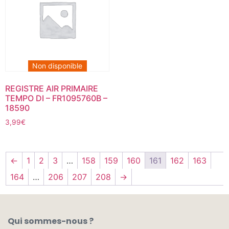
Non disponible
REGISTRE AIR PRIMAIRE
TEMPO DI – FR1095760B –
18590
3,99
€
←
1
2
3
…
158
159
160
161
162
163
164
…
206
207
208
→
Qui sommes-nous ?