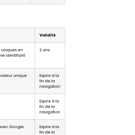
Validité
rs uniques en
2 ans
e identifiant
 valeur unique
Expire à la
fin de la
navigation
Expire à la
fin de la
navigation
i avec Google
Expire à la
fin de la