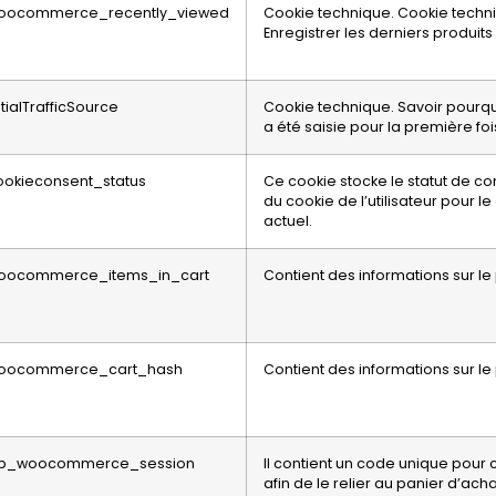
oocommerce_recently_viewed
Cookie technique. Cookie techn
Enregistrer les derniers produits
itialTrafficSource
Cookie technique. Savoir pourqu
a été saisie pour la première foi
ookieconsent_status
Ce cookie stocke le statut de 
du cookie de l’utilisateur pour 
actuel.
oocommerce_items_in_cart
Contient des informations sur le
oocommerce_cart_hash
Contient des informations sur le
p_woocommerce_session
Il contient un code unique pour 
afin de le relier au panier d’acha