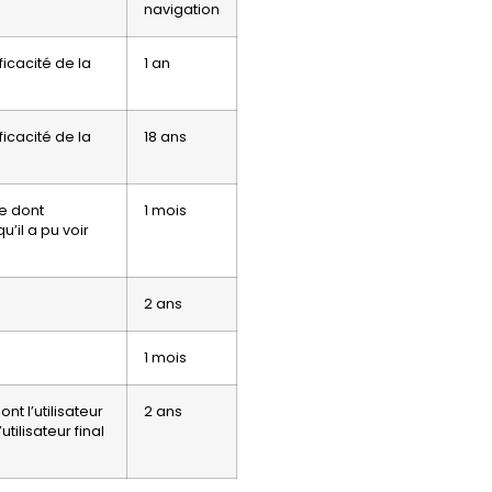
navigation
icacité de la
1 an
s
icacité de la
18 ans
s
re dont
1 mois
qu’il a pu voir
2 ans
1 mois
nt l’utilisateur
2 ans
utilisateur final