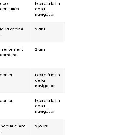
ique.
Expire à la fin
 consultés
de la
navigation
oi la chaîne
2 ans
s
consentement
2 ans
le domaine
 panier.
Expire à la fin
de la
navigation
 panier.
Expire à la fin
de la
navigation
chaque client
2 jours
t.