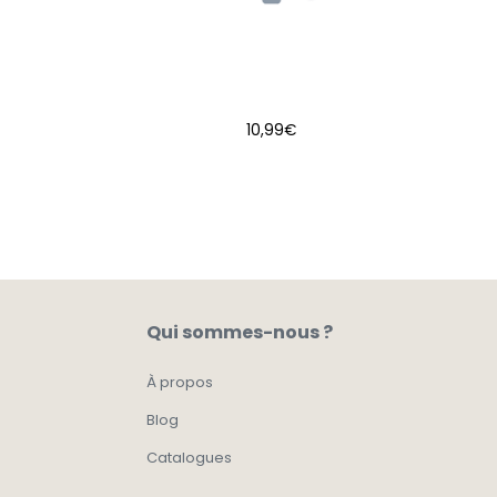
10,99
€
AJOUTER AU PANIER
Qui sommes-nous ?
À propos
Blog
Catalogues