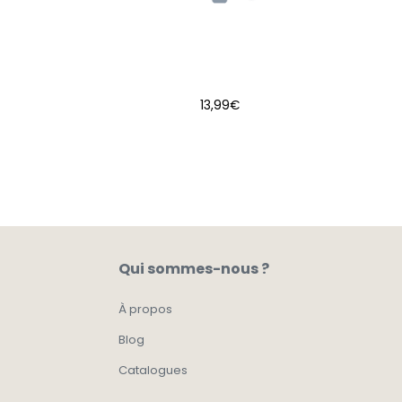
13,99
€
AJOUTER AU PANIER
Qui sommes-nous ?
À propos
Blog
Catalogues