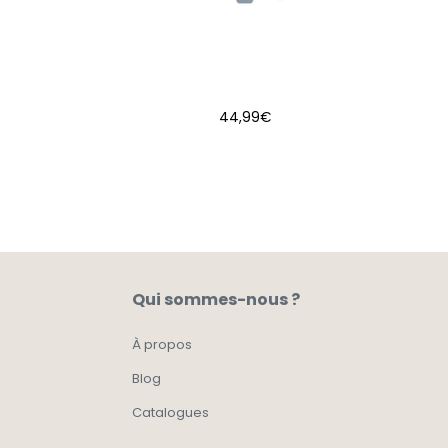
44,99
€
AJOUTER AU PANIER
Qui sommes-nous ?
À propos
Blog
Catalogues