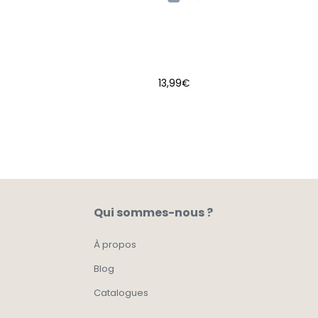
13,99
€
AJOUTER AU PANIER
Qui sommes-nous ?
À propos
Blog
Catalogues