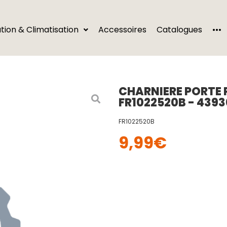
···
ation & Climatisation
Accessoires
Catalogues
CHARNIERE PORTE 
FR1022520B - 439
FR1022520B
9,99
€