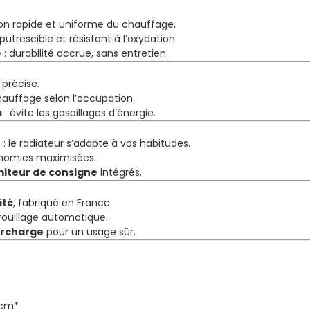
ion rapide et uniforme du chauffage.
putrescible et résistant à l’oxydation.
e
: durabilité accrue, sans entretien.
 précise.
chauffage selon l’occupation.
s
: évite les gaspillages d’énergie.
e
: le radiateur s’adapte à vos habitudes.
nomies maximisées.
miteur de consigne
intégrés.
ité
, fabriqué en France.
ouillage automatique.
urcharge
pour un usage sûr.
 cm*