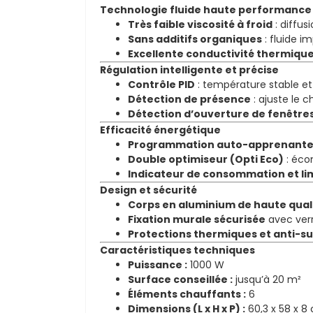
Technologie fluide haute performance
Très faible viscosité à froid
: diffus
Sans additifs organiques
: fluide im
Excellente conductivité thermiqu
Régulation intelligente et précise
Contrôle PID
: température stable et
Détection de présence
: ajuste le 
Détection d’ouverture de fenêtre
Efficacité énergétique
Programmation auto-apprenant
Double optimiseur (Opti Eco)
: éco
Indicateur de consommation et li
Design et sécurité
Corps en aluminium de haute qual
Fixation murale sécurisée
avec verr
Protections thermiques et anti-s
Caractéristiques techniques
Puissance :
1000 W
Surface conseillée :
jusqu’à 20 m²
Éléments chauffants :
6
Dimensions (L x H x P) :
60,3 x 58 x 8