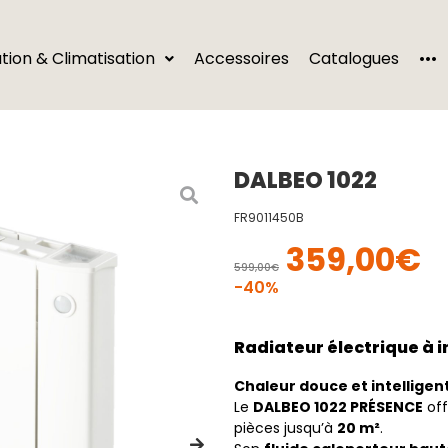
···
ation & Climatisation
Accessoires
Catalogues
DALBEO 1022
FR9011450B
359,00
€
599,00
€
-40%
Radiateur électrique à i
Chaleur douce et intelligen
Le
DALBEO 1022 PRÉSENCE
off
pièces jusqu’à
20 m²
.