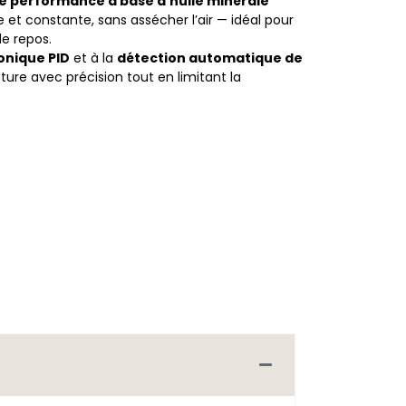
te performance à base d’huile minérale
et constante, sans assécher l’air — idéal pour
e repos.
onique PID
et à la
détection automatique de
ature avec précision tout en limitant la