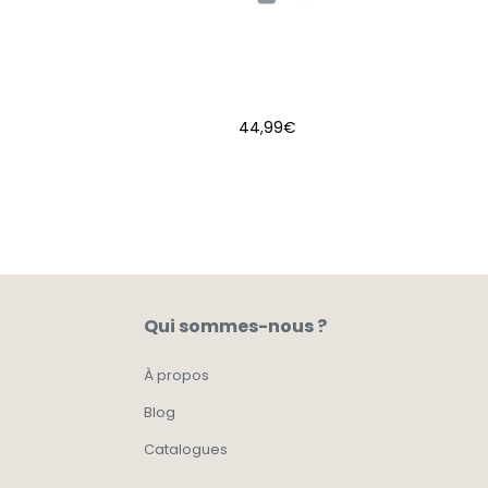
44,99
€
AJOUTER AU PANIER
Qui sommes-nous ?
À propos
Blog
Catalogues