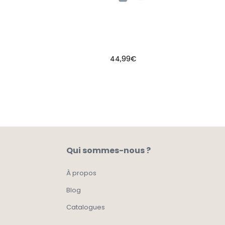
44,99
€
AJOUTER AU PANIER
Qui sommes-nous ?
À propos
Blog
Catalogues