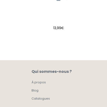
13,99
€
AJOUTER AU PANIER
Qui sommes-nous ?
À propos
Blog
Catalogues