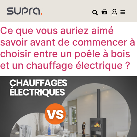
Ce que vous auriez aimé
savoir avant de commencer à
choisir entre un poêle à bois
et un chauffage électrique ?