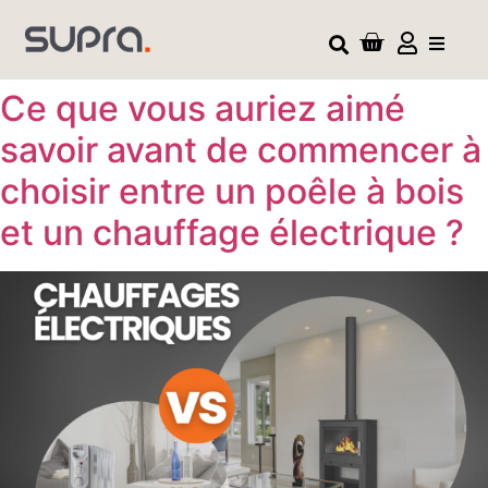
Ce que vous auriez aimé
savoir avant de commencer à
choisir entre un poêle à bois
et un chauffage électrique ?