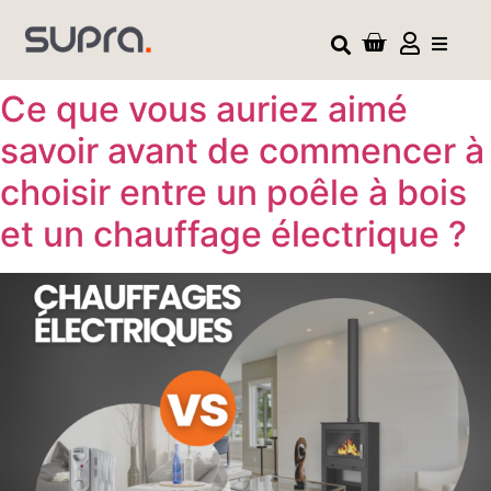
Ce que vous auriez aimé
savoir avant de commencer à
choisir entre un poêle à bois
et un chauffage électrique ?