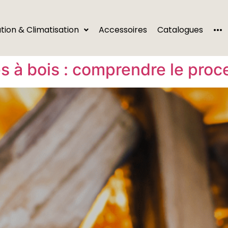
···
ation & Climatisation
Accessoires
Catalogues
s à bois : comprendre le pro