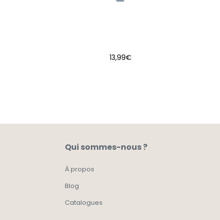
13,99
€
AJOUTER AU PANIER
Qui sommes-nous ?
À propos
Blog
Catalogues