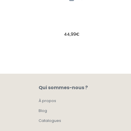
44,99
€
AJOUTER AU PANIER
Qui sommes-nous ?
À propos
Blog
Catalogues