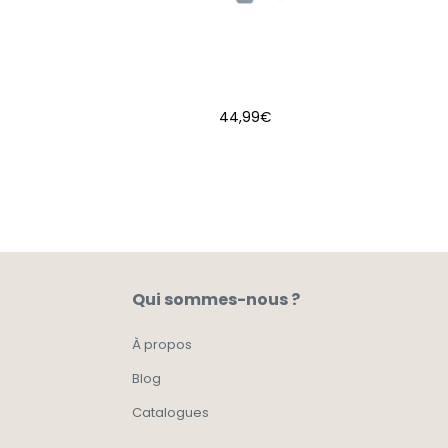
44,99
€
AJOUTER AU PANIER
Qui sommes-nous ?
À propos
Blog
Catalogues