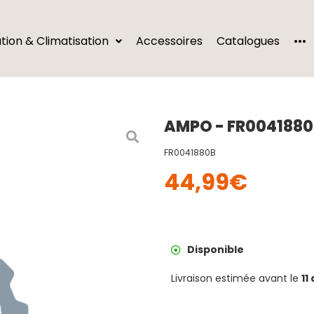
···
ation & Climatisation
Accessoires
Catalogues
AMPO - FR0041880
FR0041880B
44,99
€
Disponible
Livraison estimée avant le
11